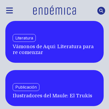
Literatura
Vámonos de Aquí: Literatura para
re comenzar
Publicación
Ilustradores del Maule: El Trukis