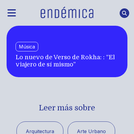
Música
Lo nuevo de Verso de Rokha: : “El
viajero de sí mismo”
Leer más sobre
Arquitectura
Arte Urbano