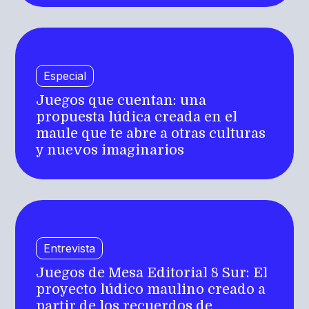
Especial
Juegos que cuentan: una
propuesta lúdica creada en el
maule que te abre a otras culturas
y nuevos imaginarios
Entrevista
Juegos de Mesa Editorial 8 Sur: El
proyecto lúdico maulino creado a
partir de los recuerdos de