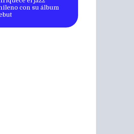
nriquece el jazz
hileno con su álbum
ebut