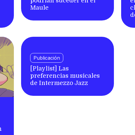
podrían suceder en el
e
Maule
c
d
Publicación
[Playlist] Las
preferencias musicales
de Intermezzo Jazz
n