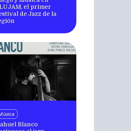
LUJAM, el primer
estival de Jazz de la
egión
Música
ahuel Blanco