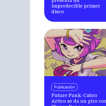
presenta un
impredecible primer
disco
Publicación
Future Funk: Cabro
Artico se da un giro co