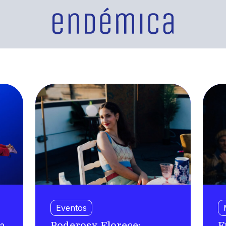
Eventos
a
Poderosx Florece:
F