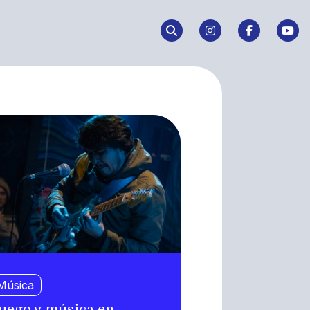
Música
uego y música en