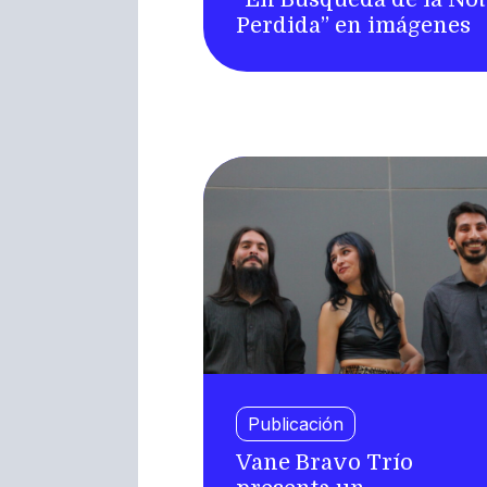
Perdida” en imágenes
Publicación
Vane Bravo Trío