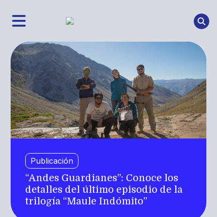
Publicación
“Andes Guardianes”: Conoce los
detalles del último episodio de la
trilogía “Maule Indómito”