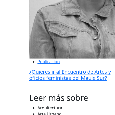
Publicación
¿Quieres ir al Encuentro de Artes y
oficios feministas del Maule Sur?
Leer más sobre
Arquitectura
Arte Urbano