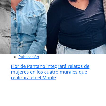
Publicación
Flor de Pantano integrará relatos de
mujeres en los cuatro murales que
realizará en el Maule