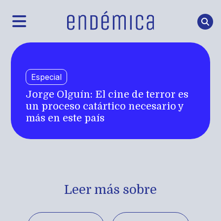
Especial
Jorge Olguín: El cine de terror es
un proceso catártico necesario y
más en este país
Leer más sobre