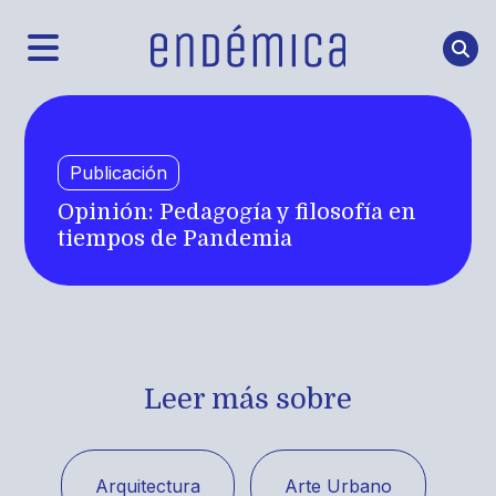
Publicación
Opinión: Pedagogía y filosofía en
tiempos de Pandemia
Leer más sobre
Arquitectura
Arte Urbano