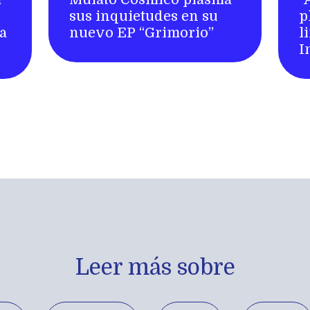
sus inquietudes en su
p
a
nuevo EP “Grimorio”
l
I
Leer más sobre