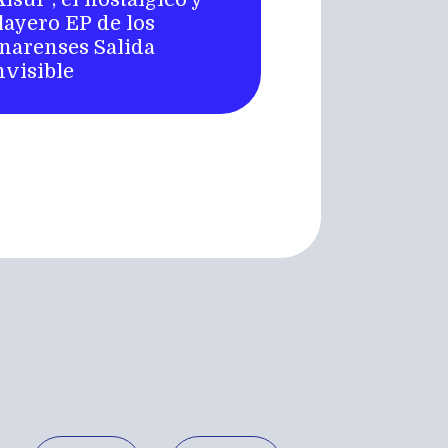
layero EP de los
inarenses Salida
nvisible