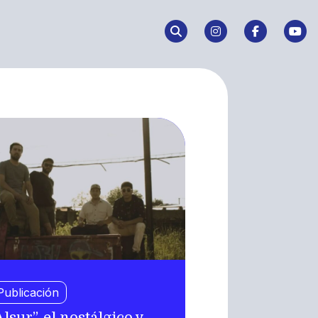
Publicación
Alsur”, el nostálgico y