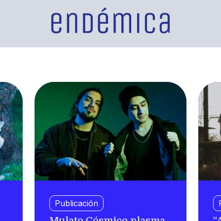
Publicación
a
Mulato Cósmico plasma
“