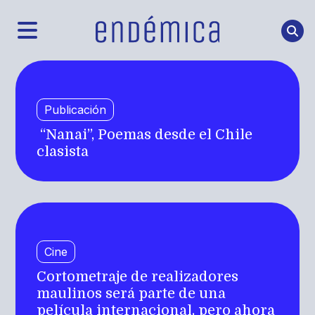
Publicación
“Nanai”, Poemas desde el Chile
clasista
Cine
Cortometraje de realizadores
maulinos será parte de una
película internacional, pero ahora