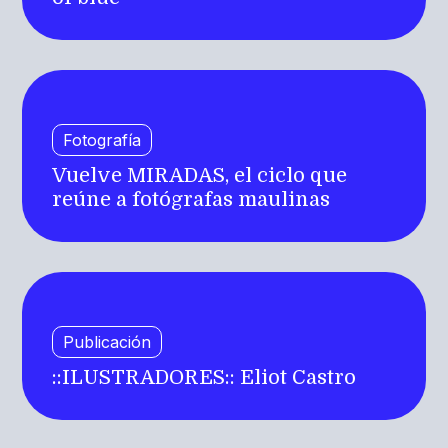
Fotografía
Vuelve MIRADAS, el ciclo que
reúne a fotógrafas maulinas
Publicación
::ILUSTRADORES:: Eliot Castro