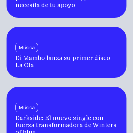
necesita de tu apoyo
Música
Di Mambo lanza su primer disco
La Ola
Música
Darkside: El nuevo single con
fuerza transformadora de Winters
of blue